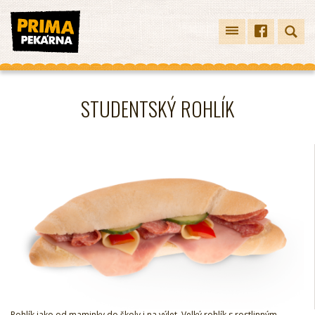
STUDENTSKÝ ROHLÍK
Rohlík jako od maminky do školy i na výlet. Velký rohlík s rostlinným